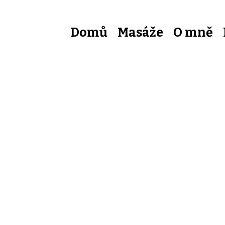
Domů
Masáže
O mně