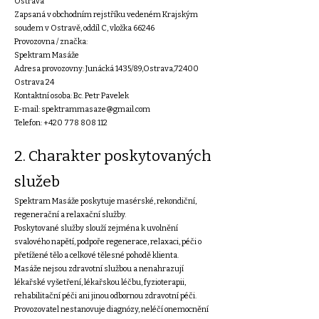
Ostrava
Zapsaná v obchodním rejstříku vedeném Krajským
soudem v Ostravě, oddíl C, vložka 66246
Provozovna / značka:
Spektram Masáže
Adresa provozovny: Junácká 1435/89,Ostrava,72400
Ostrava 24
Kontaktní osoba: Bc. Petr Pavelek
E-mail: spektrammasaze@gmail.com
Telefon: +420 778 808 112
2. Charakter poskytovaných
služeb
Spektram Masáže poskytuje masérské, rekondiční,
regenerační a relaxační služby.
Poskytované služby slouží zejména k uvolnění
svalového napětí, podpoře regenerace, relaxaci, péči o
přetížené tělo a celkové tělesné pohodě klienta.
Masáže nejsou zdravotní službou a nenahrazují
lékařské vyšetření, lékařskou léčbu, fyzioterapii,
rehabilitační péči ani jinou odbornou zdravotní péči.
Provozovatel nestanovuje diagnózy, neléčí onemocnění