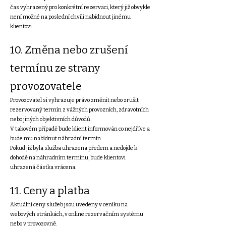
čas vyhrazený pro konkrétní rezervaci, který již obvykle
není možné na poslední chvíli nabídnout jinému
klientovi.
10. Změna nebo zrušení
termínu ze strany
provozovatele
Provozovatel si vyhrazuje právo změnit nebo zrušit
rezervovaný termín z vážných provozních, zdravotních
nebo jiných objektivních důvodů.
V takovém případě bude klient informován co nejdříve a
bude mu nabídnut náhradní termín.
Pokud již byla služba uhrazena předem a nedojde k
dohodě na náhradním termínu, bude klientovi
uhrazená částka vrácena.
11. Ceny a platba
Aktuální ceny služeb jsou uvedeny v ceníku na
webových stránkách, v online rezervačním systému
nebo v provozovně.