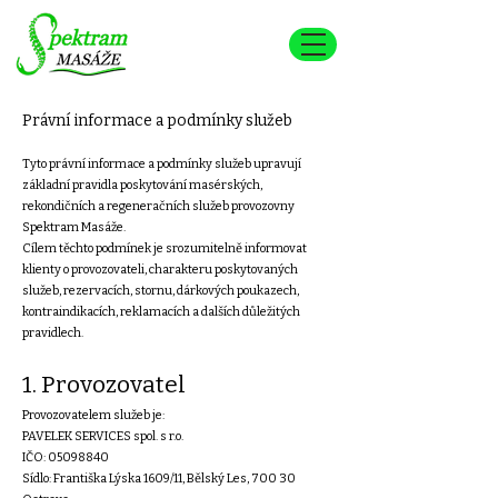
Právní informace a podmínky služeb
Tyto právní informace a podmínky služeb upravují
základní pravidla poskytování masérských,
rekondičních a regeneračních služeb provozovny
Spektram Masáže.
Cílem těchto podmínek je srozumitelně informovat
klienty o provozovateli, charakteru poskytovaných
služeb, rezervacích, stornu, dárkových poukazech,
kontraindikacích, reklamacích a dalších důležitých
pravidlech.
1. Provozovatel
Provozovatelem služeb je:
PAVELEK SERVICES spol. s r.o.
IČO: 05098840
Sídlo: Františka Lýska 1609/11, Bělský Les, 700 30