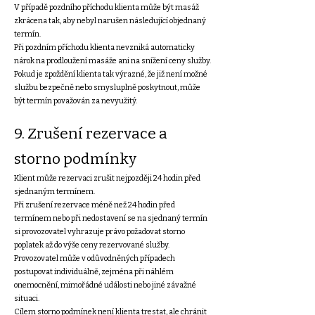
V případě pozdního příchodu klienta může být masáž
zkrácena tak, aby nebyl narušen následující objednaný
termín.
Při pozdním příchodu klienta nevzniká automaticky
nárok na prodloužení masáže ani na snížení ceny služby.
Pokud je zpoždění klienta tak výrazné, že již není možné
službu bezpečně nebo smysluplně poskytnout, může
být termín považován za nevyužitý.
9. Zrušení rezervace a
storno podmínky
Klient může rezervaci zrušit nejpozději 24 hodin před
sjednaným termínem.
Při zrušení rezervace méně než 24 hodin před
termínem nebo při nedostavení se na sjednaný termín
si provozovatel vyhrazuje právo požadovat storno
poplatek až do výše ceny rezervované služby.
Provozovatel může v odůvodněných případech
postupovat individuálně, zejména při náhlém
onemocnění, mimořádné události nebo jiné závažné
situaci.
Cílem storno podmínek není klienta trestat, ale chránit