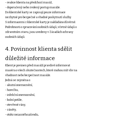
- reakce klienta na předchozí masáž,
- doporučený nebo zvolený postup masáže.
Do klientské karty se zapisují pouze informace
nezbytné pro bezpečné a vhodné poskytnutí služby.
S informacemi z klientské karty je nakládáno důvěrně.
Podrobnosti o zpracování osobních údajů, včetně údajů o
zdravotním stavu, jsou uvedeny v Zásadách ochrany
osobních údajů.
4. Povinnost klienta sdělit
důležité informace
Klient je povinen před masáží pravdivě informovat
maséra o všech skutečnostech, které mohou mít vliv na
vhodnost nebo bezpečnost masáže.
Jedná se zejména o:
- akutní onemocnění,
- horečku,
- infekční onemocnění,
- kožní potíže,
- otevřené rány,
- záněty,
- otoky nejasného původu,