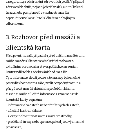
a negarantuje odstranění zdravotních potíží. V případě
zdravotních obtíží, nejasných příznaků, akutní bolesti,
úrazu nebo pochybností o vhodnosti masáže
doporučujeme konzultaci s lékařem nebo jiným
odborníkem.
3. Rozhovor před masáží a
klientská karta
Před první masáží, případně i před dalšími návštěvami,
může masér s klientem vést krátký rozhovor o
aktuálním zdravotním stavu, potížích, omezeních,
kontraindikacích a očekáváních od masáže.
Tyto informace slouží pouze k tomu, aby bylo možné
posoudit vhodnost masáže, zvolit bezpečný postup a
přizpůsobit masáž aktuálním potřebám klienta.
Masér si může důležité informace zaznamenat do
klientské karty, zejména:
- informace o bolestech nebo přetížených oblastech,
- důležité kontraindikace,
- alergie nebo citlivost na masážní prostředky,
- prodělané úrazy nebo operace, pokud jsou významné
pro masáž,