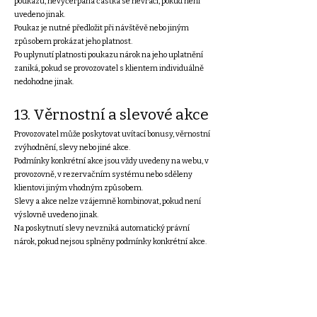
poukazu, nevyčerpaná částka se nevrací, pokud není
uvedeno jinak.
Poukaz je nutné předložit při návštěvě nebo jiným
způsobem prokázat jeho platnost.
Po uplynutí platnosti poukazu nárok na jeho uplatnění
zaniká, pokud se provozovatel s klientem individuálně
nedohodne jinak.
13. Věrnostní a slevové akce
Provozovatel může poskytovat uvítací bonusy, věrnostní
zvýhodnění, slevy nebo jiné akce.
Podmínky konkrétní akce jsou vždy uvedeny na webu, v
provozovně, v rezervačním systému nebo sděleny
klientovi jiným vhodným způsobem.
Slevy a akce nelze vzájemně kombinovat, pokud není
výslovně uvedeno jinak.
Na poskytnutí slevy nevzniká automatický právní
nárok, pokud nejsou splněny podmínky konkrétní akce.
14. Reklamace a
připomínky