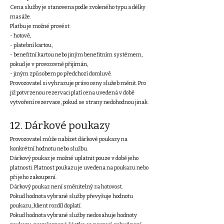
Cena služby je stanovena podle zvoleného typu a délky
masáže.
Platbu je možné provést:
- hotově,
- platební kartou,
- benefitní kartou nebo jiným benefitním systémem,
pokud je v provozovně přijímán,
- jiným způsobem po předchozí domluvě.
Provozovatel si vyhrazuje právo ceny služeb měnit. Pro
již potvrzenou rezervaci platí cena uvedená v době
vytvoření rezervace, pokud se strany nedohodnou jinak.
12. Dárkové poukazy
Provozovatel může nabízet dárkové poukazy na
konkrétní hodnotu nebo službu.
Dárkový poukaz je možné uplatnit pouze v době jeho
platnosti. Platnost poukazu je uvedena na poukazu nebo
při jeho zakoupení.
Dárkový poukaz není směnitelný za hotovost.
Pokud hodnota vybrané služby převyšuje hodnotu
poukazu, klient rozdíl doplatí.
Pokud hodnota vybrané služby nedosahuje hodnoty