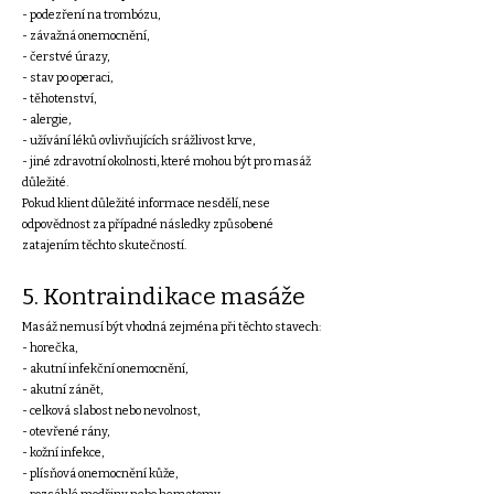
- podezření na trombózu,
- závažná onemocnění,
- čerstvé úrazy,
- stav po operaci,
- těhotenství,
- alergie,
- užívání léků ovlivňujících srážlivost krve,
- jiné zdravotní okolnosti, které mohou být pro masáž
důležité.
Pokud klient důležité informace nesdělí, nese
odpovědnost za případné následky způsobené
zatajením těchto skutečností.
5. Kontraindikace masáže
Masáž nemusí být vhodná zejména při těchto stavech:
- horečka,
- akutní infekční onemocnění,
- akutní zánět,
- celková slabost nebo nevolnost,
- otevřené rány,
- kožní infekce,
- plísňová onemocnění kůže,