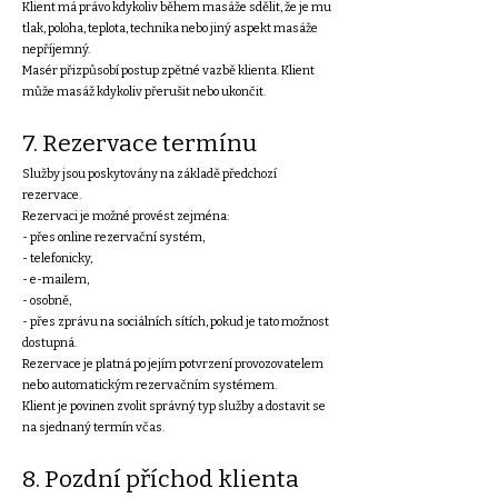
Klient má právo kdykoliv během masáže sdělit, že je mu
tlak, poloha, teplota, technika nebo jiný aspekt masáže
nepříjemný.
Masér přizpůsobí postup zpětné vazbě klienta. Klient
může masáž kdykoliv přerušit nebo ukončit.
7. Rezervace termínu
Služby jsou poskytovány na základě předchozí
rezervace.
Rezervaci je možné provést zejména:
- přes online rezervační systém,
- telefonicky,
- e-mailem,
- osobně,
- přes zprávu na sociálních sítích, pokud je tato možnost
dostupná.
Rezervace je platná po jejím potvrzení provozovatelem
nebo automatickým rezervačním systémem.
Klient je povinen zvolit správný typ služby a dostavit se
na sjednaný termín včas.
8. Pozdní příchod klienta