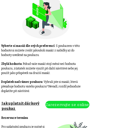
Vyberte si masáž dle svých preferencí
: S poukazem v této
hodnotě si můžete zvolit jakoukoli masáž z nabídky až do
hodnoty uvedené na poukazu.
Zbylá hodnota
: Pokud vaše masáž stojí méně než hodnota
poukazu, zůstatek můžete využít při další návštěvě nebo jej
použít jako příspěvek na dražší masáž.
Doplatek nad rámec poukazu:
Vybrali jste si masáž, která
přesahuje hodnotu vašeho poukazu? Nevadí, rozdíl jednoduše
doplatíte při návštěvě.
Jak uplatnit dárkový
Zarezervujte se online
poukaz
Rezervace termínu
Pro uplatnění poukazu je nutné si