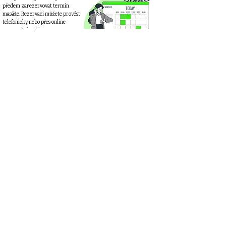
předem zarezervovat termín
masáže. Rezervaci můžete provést
telefonicky nebo přes online
rezervační systém.
Prosím, abyste při rezervaci
zmínili, že budete využívat
dárkový poukaz (u online
rezervace v poznámce).
Upozornění na typ masáže
U některých poukazů (např.
limitované edice) je důležité
dopředu uvést, o jakou konkrétní
masáž máte zájem. Umožní mi to
připravit potřebné masážní
pomůcky.
Přineste poukaz s sebou
Na masáž prosím přineste poukaz,
který slouží jako potvrzení o jeho
hodnotě a platnosti. Pokud jste
obdrželi poukaz elektronicky,
jednoduše ho při příchodu ukažte
přímo na mobilním zařízení.