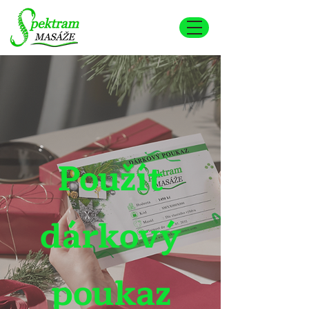
Použít
dárkový
poukaz