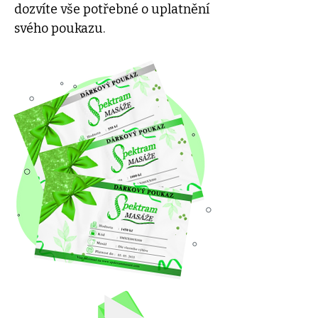
dozvíte vše potřebné o uplatnění
svého poukazu.
Zde se nachází informace pro obdarované
dárkovým poukazem na masáže